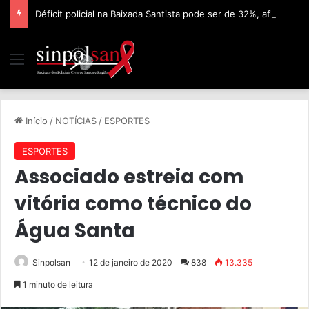
Déficit policial na Baixada Santista pode ser de 32%, afirma Sinpolsan
Início
/
NOTÍCIAS
/
ESPORTES
ESPORTES
Associado estreia com
vitória como técnico do
Água Santa
Sinpolsan
12 de janeiro de 2020
838
13.335
1 minuto de leitura