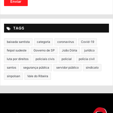
TAGS
baixada santista
categoria
coronavirus
Covid-19
feipol sudeste
Governo de SP
João Dória
jurídico
luta por direitos
policiais civis
policial
polícia civil
santos
segurança pública
servidor público
sindicato
sinpolsan
Vale do Ribeira