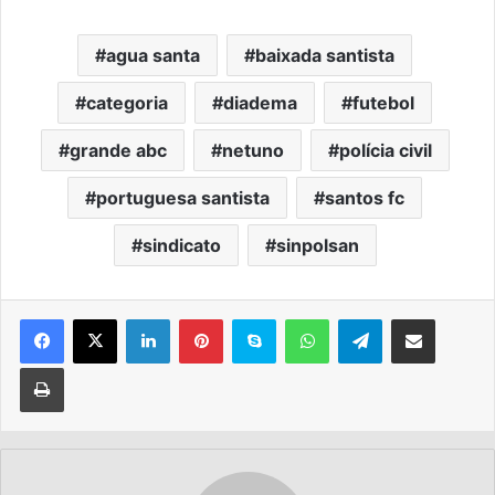
agua santa
baixada santista
categoria
diadema
futebol
grande abc
netuno
polícia civil
portuguesa santista
santos fc
sindicato
sinpolsan