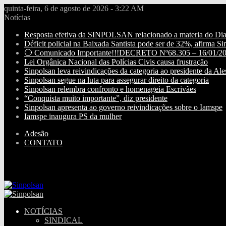
quinta-feira, 6 de agosto de 2026 - 3:22 AM
Notícias
Resposta efetiva da SINPOLSAN relacionado a materia do Diario
Déficit policial na Baixada Santista pode ser de 32%, afirma Si
🔴 Comunicado Importante!!!DECRETO Nº68.305 – 16/01/2
Lei Orgânica Nacional das Polícias Civis causa frustração
Sinpolsan leva reivindicações da categoria ao presidente da Ale
Sinpolsan segue na luta para assegurar direito da categoria
Sinpolsan relembra confronto e homenageia Escrivães
“Conquista muito importante”, diz presidente
Sinpolsan apresenta ao governo reivindicações sobre o Iamspe
Iamspe inaugura PS da mulher
Adesão
CONTATO
NOTÍCIAS
SINDICAL