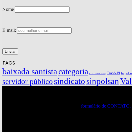
Nome
E-mail:
TAGS
baixada santista
categoria
Covid-19
coronavirus
feipol s
sindicato
sinpolsan
Val
servidor público
Contato SINPOLSAN
Aguardamos seu contato através de nosso
formulário de CONTATO.
Siga nossas Redes Sociais