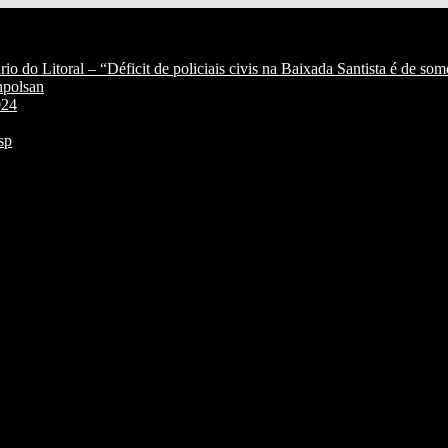
 do Litoral – “Déficit de policiais civis na Baixada Santista é de so
npolsan
024
sp