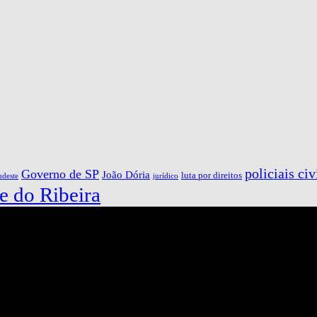
policiais civ
Governo de SP
João Dória
luta por direitos
udeste
jurídico
e do Ribeira