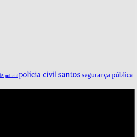
santos
polícia civil
segurança pública
is
policial